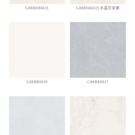
G88BD8602L
G88BD8602L水晶莎安娜
G88BR8839
G88BR8837