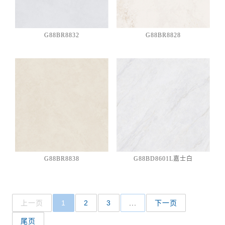
G88BR8832
G88BR8828
G88BR8838
G88BD8601L嘉士白
上一页
1
2
3
...
下一页
尾页