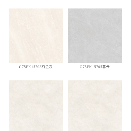
G75FK15703柏金灰
G75FK15705暮云