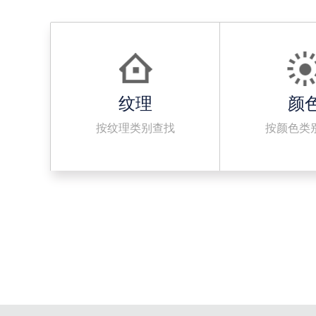
纹理
颜
按纹理类别查找
按颜色类