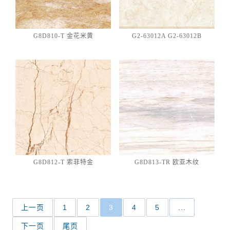
G8D810-T 金花米黄
G2-63012A G2-63012B
G8D812-T 索菲特金
G8D813-TR 欧亚木纹
上一页
1
2
3
4
5
...
下一页
尾页