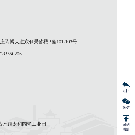
陶博大道东侧景盛楼B座101-103号
)83550206
返回
微信
市广宁县古水镇太和陶瓷工业园
回到
顶部