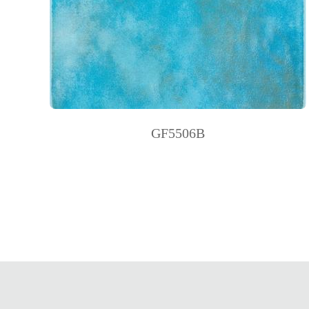
· 78x78mm
· 123x123mm
· 123x500mm
GF5506B