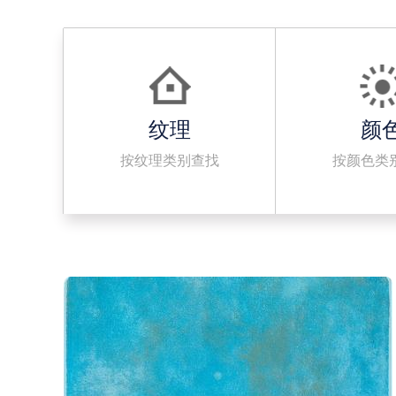
纹理
颜
按纹理类别查找
按颜色类
· 500x500mm