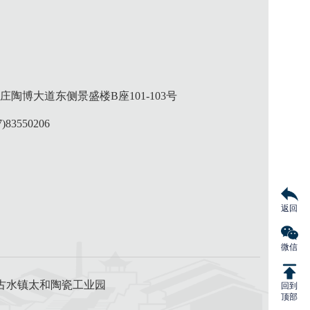
陶博大道东侧景盛楼B座101-103号
)83550206
返回
微信
市广宁县古水镇太和陶瓷工业园
回到
顶部