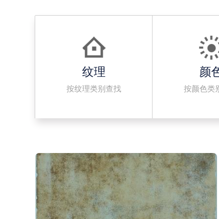
纹理
颜
按纹理类别查找
按颜色类
· 500x500mm