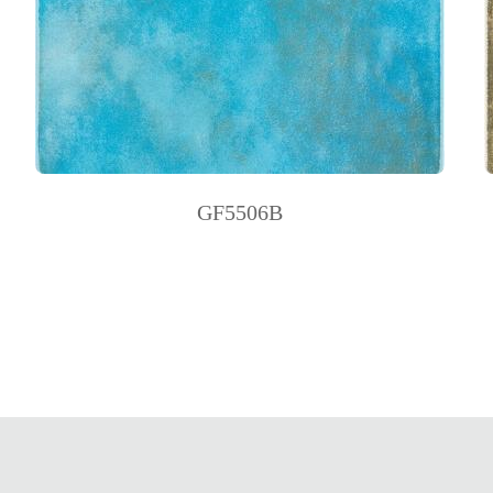
· 78x78mm
· 123x123mm
· 123x500mm
GF5506B