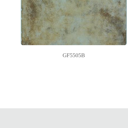
· 78x78mm
· 123x123mm
· 123x500mm
GF5505B