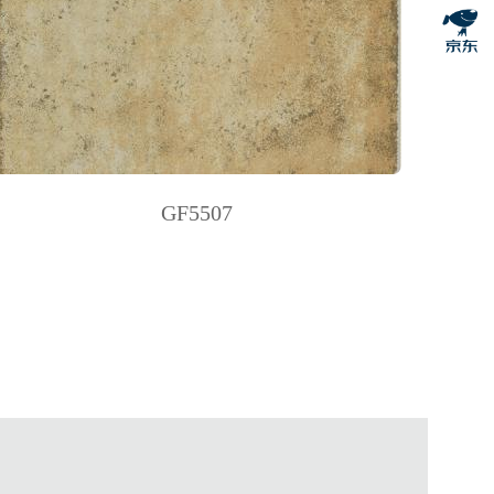
· 78x78mm
· 123x123mm
· 123x500mm
GF5507