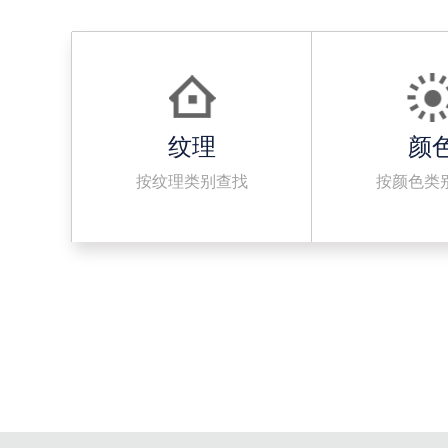
纹理
颜
按纹理类别查找
按颜色类