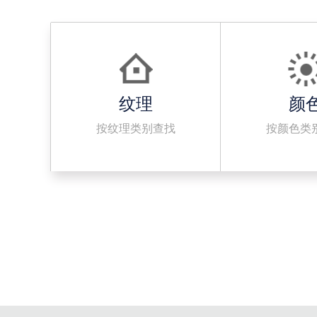
纹理
颜
按纹理类别查找
按颜色类