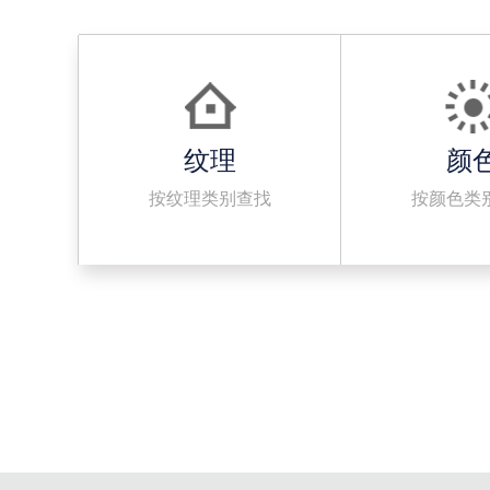
纹理
颜
按纹理类别查找
按颜色类