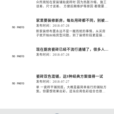
众所周知在家装铺贴瓷砖时 因为热胀冷缩、施工
误差、尺寸误差、 方便后期维护等原因 都需要进
行留缝
家里要装修新房，每处用砖都不同，别被忽悠了！
发布时间：
2018-07-28
新家装修布置永远不是一蹴而就的事情，从买房
子就开始纠结房型问题，到了装修阶段更是操碎
了心。新 房装修风格是对房主人家居意识的立体
化呈现，装修用料、材质影响风格，而房主人的
品位更是决定装修 风格走向。但更多时候，我们
现在厨房瓷砖已经不流行通铺了，很多人都喜欢这样铺！
会发现操碎了心用尽了力还是没有达到自己的要
发布时间：
2018-07-28
求，还是有很多地方不满 意，怎么办？
瓷砖双色混铺，这8种经典方案值得一试
发布时间：
2018-07-27
单 一瓷砖平铺到底，大概是最简单易行的铺贴方
案。但要想效果出彩，适当应用色彩组合也很重
要。介于简单和复杂之间的双色混铺方案，就能
带来刚刚好的视觉效果。