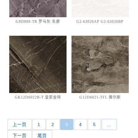
G8D888-TR 罗马灰·名爵
G2-63026AP G2-63026BP
GK12D6022B-T 皇家金啡
G12D6021-TFL 雅尔斯
上一页
1
2
3
4
5
...
下一页
尾页