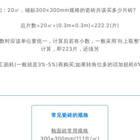
如：20㎡，铺贴300×300mm规格的瓷砖共该买多少片砖
总片数=20㎡÷(0.3m×0.3m)=222.2(片)
数时应该单位要统一，计算后若有小数，一般采用‘向上取整
计算，即223片，还须另
工损耗(一般就是3%-5%)再购买;如果转角位多的话加损耗6%
常见瓷砖的规格
釉面砖常用规格
300×300mm(11.1片/㎡)