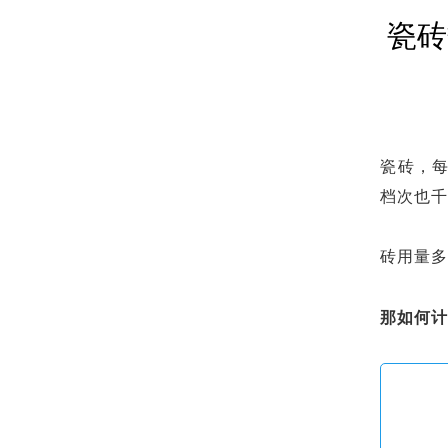
瓷砖
瓷砖，
档次也
砖用量
那如何