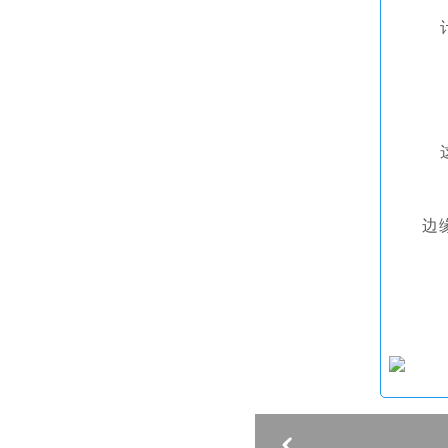
计
这
边