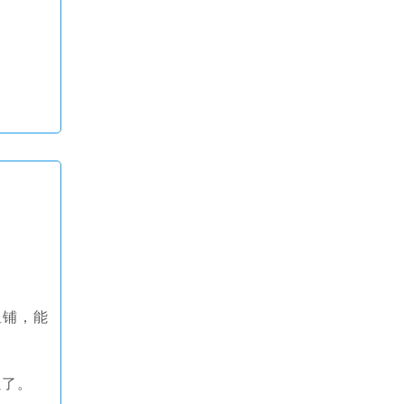
竖铺，能
以了。