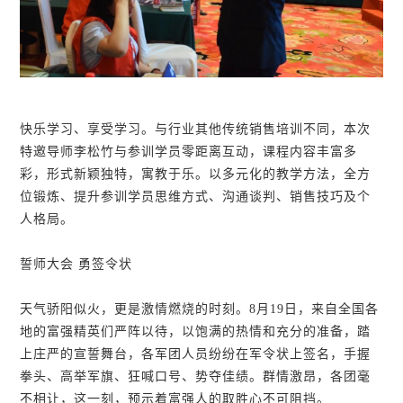
快乐学习、享受学习。与行业其他传统销售培训不同，本次
特邀导师李松竹与参训学员零距离互动，课程内容丰富多
彩，形式新颖独特，寓教于乐。以多元化的教学方法，全方
位锻炼、提升参训学员思维方式、沟通谈判、销售技巧及个
人格局。
誓师大会 勇签令状
天气骄阳似火，更是激情燃烧的时刻。8月19日，来自全国各
地的富强精英们严阵以待，以饱满的热情和充分的准备，踏
上庄严的宣誓舞台，各军团人员纷纷在军令状上签名，手握
拳头、高举军旗、狂喊口号、势夺佳绩。群情激昂，各团毫
不相让，这一刻，预示着富强人的取胜心不可阻挡。