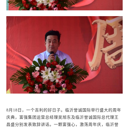
8月18日，一个吉利的好日子。临沂誉诚国际举行盛大的周年
庆典，富强集团运营总经理吴旭东及临沂誉诚国际总代理王
昌盛分别发表致辞讲话。一颗富强心，激荡周年庆，临沂誉